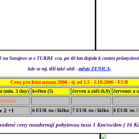
tě na Sarajevo se z TURBE cca. po 40 km dojede k centru průmyslové 
kde se mj. těží také uhlí -
město ZENICA
.
Ceny pro letní sezonu 2006 - tj. od 1.5 - 1.10.2006 - EUR
í (min. 3 dny)
květen (5)
červen a září (6,9)
červenec a s
artmán
x 2 +1
6 EUR /os / lůžko
7 EUR /os / lůžko
8 EUR /os /
vedené ceny nezahrnují pobytovou taxu
1 Km/os/den ( 16 Kč