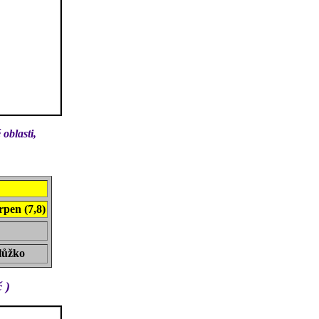
oblasti,
rpen (7,8)
 lůžko
 )