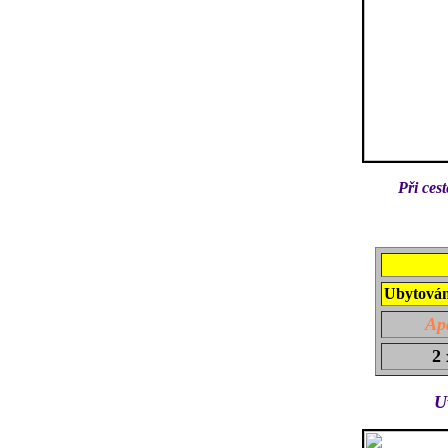
Při ces
Ubytován
Ap
2 
U