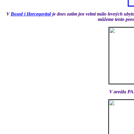
V
Bosně i Hercegovině
je dnes zatím jen velmi málo levných ubyto
můžeme tento pens
V areálu PAS