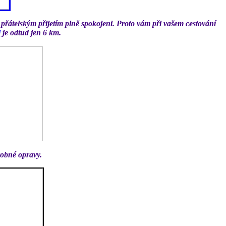
 přátelským přijetím plně spokojeni. Proto vám při vašem cestování
i
je odtud jen 6 km.
robné opravy.